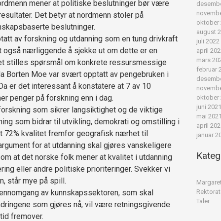
nordmenn mener at politiske beslutninger bør være
desembe
novembe
resultater. Det betyr at nordmenn stoler på
oktober
nskapsbaserte beslutninger.
august 
tatt av forskning og utdanning som en tung drivkraft
juli 2022
t også nærliggende å sjekke ut om dette er en
april 20
mars 20
et stilles spørsmål om konkrete ressursmessige
februar 
 Ola Borten Moe var svært opptatt av pengebruken i
desembe
Da er det interessant å konstatere at 7 av 10
novembe
r penger på forskning enn i dag.
oktober
juni 202
i forskning som sikrer langsiktighet og de viktige
mai 202
ng som bidrar til utvikling, demokrati og omstilling i
april 20
 72% kvalitet fremfor geografisk nærhet til
januar 2
 argument for at utdanning skal gjøres vanskeligere
Kateg
som at det norske folk mener at kvalitet i utdanning
ing eller andre politiske prioriteringer. Svekker vi
, står mye på spill.
Margare
Rektorat
jennomgang av kunnskapssektoren, som skal
Taler
Endringene som gjøres nå, vil være retningsgivende
tid fremover.