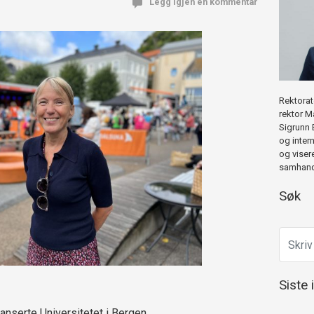
Legg igjen en kommentar
Rektorat
rektor M
Sigrunn 
og inter
og viser
samhandl
Søk
Siste 
anserte Universitetet i Bergen