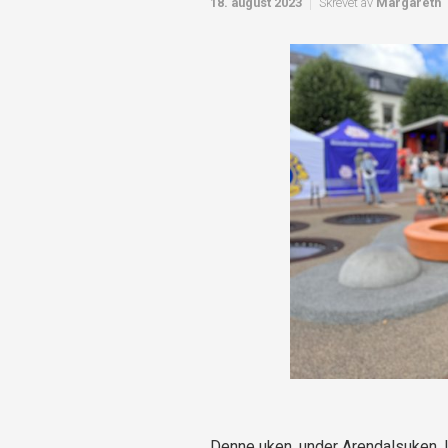
18. august 2023
Skrevet av
Margareth
Denne uken, under Arendalsuken, l