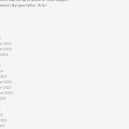
tetet i Bergen fyller 75 år!
6
r 2025
r 2024
 2024
4
24
2024
r 2023
r 2023
er 2023
2023
3
3
23
2023
023