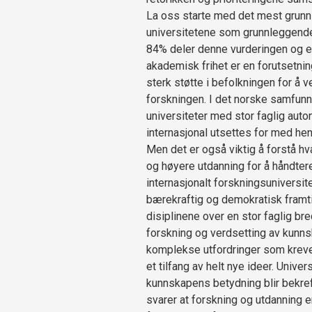
La oss starte med det mest grunn
universitetene som grunnleggende 
84% deler denne vurderingen og er
akademisk frihet er en forutsetnin
sterk støtte i befolkningen for å 
forskningen. I det norske samfunne
universiteter med stor faglig auton
internasjonal utsettes for med hen
Men det er også viktig å forstå h
og høyere utdanning for å håndtere
internasjonalt forskningsuniversit
bærekraftig og demokratisk framti
disiplinene over en stor faglig b
forskning og verdsetting av kunn
komplekse utfordringer som krever 
et tilfang av helt nye ideer. Univ
kunnskapens betydning blir bekre
svarer at forskning og utdanning er