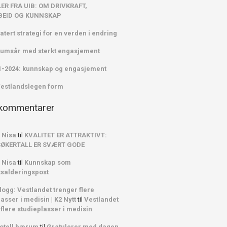
ER FRA UIB: OM DRIVKRAFT,
EID OG KUNNSKAP
atert strategi for en verden i endring
leumsår med sterkt engasjement
1-2024: kunnskap og engasjement
Vestlandslegen form
 kommentarer
 Nisa
til
KVALITET ER ATTRAKTIVT:
SØKERTALL ER SVÆRT GODE
 Nisa
til
Kunnskap som
tsalderingspost
logg: Vestlandet trenger flere
asser i medisin | K2 Nytt
til
Vestlandet
 flere studieplasser i medisin
otell bærum
til
Gratulerer med dagen,