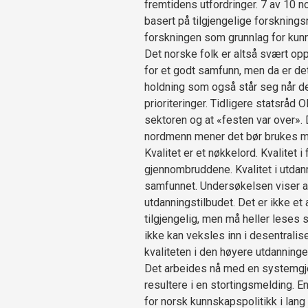
fremtidens utfordringer. 7 av 10 
basert på tilgjengelige forsknings
forskningen som grunnlag for kun
Det norske folk er altså svært opp
for et godt samfunn, men da er de
holdning som også står seg når d
prioriteringer. Tidligere statsråd
sektoren og at «festen var over». 
nordmenn mener det bør brukes me
Kvalitet er et nøkkelord. Kvalitet 
gjennombruddene. Kvalitet i utdanni
samfunnet. Undersøkelsen viser at
utdanningstilbudet. Det er ikke et
tilgjengelig, men må heller leses 
ikke kan veksles inn i desentraliser
kvaliteten i den høyere utdanningen
Det arbeides nå med en systemg
resultere i en stortingsmelding. 
for norsk kunnskapspolitikk i lang 