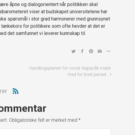
 være åpne og dialogorientert når politikken skal
sbarometeret viser at budskapet universitetene har
iske spørsmål i stor grad harmonerer med grunnsynet
t tankekors for politikere som ofte hevder at det er
med det samfunnet vi leverer kunnskap til.
Handlingsplanen for norsk fagspråk maler
med for bred pensel
rer
 kommentar
ert.
Obligatoriske felt er merket med
*