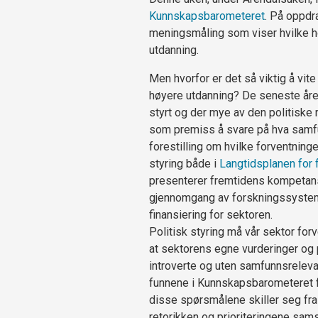
Kunnskapsbarometeret
. På oppdra
meningsmåling som viser hvilke ho
utdanning.
Men hvorfor er det så viktig å vit
høyere utdanning? De seneste årene
styrt og der mye av den politiske 
som premiss å svare på hva samfu
forestilling om hvilke forventninger
styring både i
Langtidsplanen for 
presenterer fremtidens kompetans
gjennomgang av forskningssystemet
finansiering for sektoren.
Politisk styring må vår sektor for
at sektorens egne vurderinger og p
introverte og uten samfunnsreleva
funnene i Kunnskapsbarometeret fo
disse spørsmålene skiller seg fra 
retorikken og prioriteringene sam