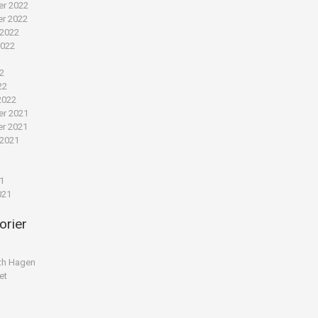
r 2022
r 2022
 2022
2022
22
22
2022
r 2021
r 2021
 2021
1
1
21
021
orier
th Hagen
et