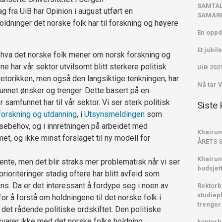
SAMTAL
g fra UiB har Opinion i august utført en
SAMARB
ldninger det norske folk har til forskning og høyere
En oppd
Et jubi
e hva det norske folk mener om norsk forskning og
 har vår sektor utvilsomt blitt sterkere politisk
UiB 202
retorikken, men også den langsiktige tenkningen, har
Nå tar 
nnet ønsker og trenger. Dette basert på en
 samfunnet har til vår sektor. Vi ser sterk politisk
Siste
forskning og utdanning
, i
Utsynsmeldingen
som
ebehov, og i innretningen på arbeidet med
Khairun
, og ikke minst forslaget til ny modell for
ÅRETS 
Khairun
vente, men det blir straks mer problematisk når vi ser
budsjet
rioriteringer stadig oftere har blitt avfeid som
ns. Da er det interessant å fordype seg i noen av
Rektorb
studiepl
r å forstå om holdningene til det norske folk i
trenger
det rådende politiske ordskiftet. Den politiske
svarer ikke med det norske folks holdning.
kontorh