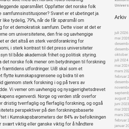
Universi
leggende spørsmålet. Oppfatter det norske folk
samfunnsinstitusjoner? Svaret er et ubetinget ja.
Arkiv
 like tydelig, 79%, når de får spørsmål om
g for et demokratisk samfunn. Dette viser at det er
juli 2026
verne om universitetene, den frie og uavhengige
mai 202
t er det altså en sterk verdiforankring for
desembe
omi, i sterk kontrast til det press universiteter
desembe
syn til både akademisk frihet og politisk styring.
oktober
juli 2024
va det norske folk mener om betydningen til forskning
mai 202
 framtidens utfordringer. UiB skal som et
mars 20
et flytte kunnskapsgrensene og bidra til en
februar 
d gjennom sterk forskning i og på tvers av
desembe
novembe
redde. Vi verner om uavhengig og nysgjerrighetsdrevet
septemb
skapens egenverdi. Norge og verden står overfor
august 
dristig tverrfaglig og flerfaglig forskning, og også
juni 202
mai 202
ersitetets perspektiver på den forskningsbaserte
mars 20
ftet i Kunnskapsbarometers der 84% av befolkningen
februar 
 svært viktig eller ganske viktig for å håndtere
januar 2