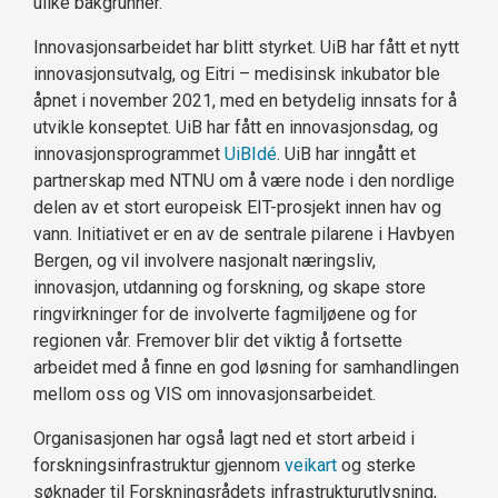
ulike bakgrunner.
Innovasjonsarbeidet har blitt styrket. UiB har fått et nytt
innovasjonsutvalg, og Eitri – medisinsk inkubator ble
åpnet i november 2021, med en betydelig innsats for å
utvikle konseptet. UiB har fått en innovasjonsdag, og
innovasjonsprogrammet
UiBIdé
. UiB har inngått et
partnerskap med NTNU om å være node i den nordlige
delen av et stort europeisk EIT-prosjekt innen hav og
vann. Initiativet er en av de sentrale pilarene i Havbyen
Bergen, og vil involvere nasjonalt næringsliv,
innovasjon, utdanning og forskning, og skape store
ringvirkninger for de involverte fagmiljøene og for
regionen vår. Fremover blir det viktig å fortsette
arbeidet med å finne en god løsning for samhandlingen
mellom oss og VIS om innovasjonsarbeidet.
Organisasjonen har også lagt ned et stort arbeid i
forskningsinfrastruktur gjennom
veikart
og sterke
søknader til Forskningsrådets infrastrukturutlysning,