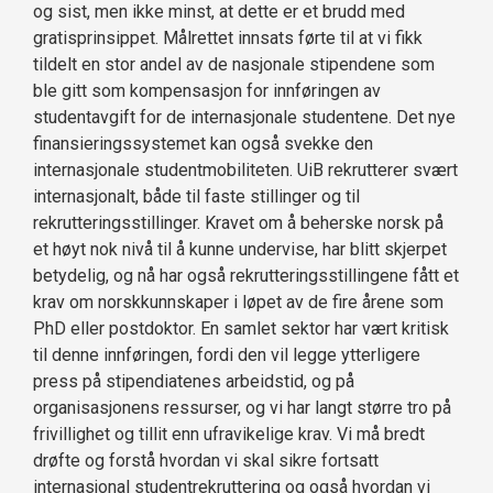
og sist, men ikke minst, at dette er et brudd med
gratisprinsippet. Målrettet innsats førte til at vi fikk
tildelt en stor andel av de nasjonale stipendene som
ble gitt som kompensasjon for innføringen av
studentavgift for de internasjonale studentene. Det nye
finansieringssystemet kan også svekke den
internasjonale studentmobiliteten. UiB rekrutterer svært
internasjonalt, både til faste stillinger og til
rekrutteringsstillinger. Kravet om å beherske norsk på
et høyt nok nivå til å kunne undervise, har blitt skjerpet
betydelig, og nå har også rekrutteringsstillingene fått et
krav om norskkunnskaper i løpet av de fire årene som
PhD eller postdoktor. En samlet sektor har vært kritisk
til denne innføringen, fordi den vil legge ytterligere
press på stipendiatenes arbeidstid, og på
organisasjonens ressurser, og vi har langt større tro på
frivillighet og tillit enn ufravikelige krav. Vi må bredt
drøfte og forstå hvordan vi skal sikre fortsatt
internasjonal studentrekruttering og også hvordan vi