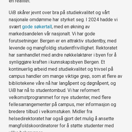
en realitet.
UiB skårer jevnt over bra på studiekvalitet og vårt
nasjonale omdømme har styrket seg. I 2024 hadde vi
svært
gode søkertall
, med en økning av
markedsandelen vår nasjonalt. Vi har gode
forutsetninger. Bergen er en attraktiv studentby, med
levende og mangfoldig studentfrivillighet. Rektoratet
har samhandlet med andre nøkkelaktører i byen for å
synliggjøre kraften i kunnskapsbyen Bergen. Et
kontinuerlig arbeid med studiekvalitet og trivsel på
campus handler om mange viktige grep, som at flere av
bibliotekene våre nå har langåpent og døgnåpent, og
UiB har nå to studentombud. Vi har reformert
velkomstprogrammet for nye studenter, med flere
fellesarrangementer på campus, mer informasjon og
bredere tilbud i velkomstuken. Midler fra
helsedirektoratet har også gjort det mulig å ansette
mangfoldskoordinatorer for å støtte studenter med