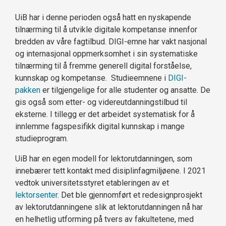
UiB har i denne perioden også hatt en nyskapende
tilnærming til å utvikle digitale kompetanse innenfor
bredden av våre fagtilbud. DIGI-emne har vakt nasjonal
og internasjonal oppmerksomhet i sin systematiske
tilnærming til å fremme generell digital forståelse,
kunnskap og kompetanse. Studieemnene i
DIGI-
pakken
er tilgjengelige for alle studenter og ansatte. De
gis også som etter- og videreutdanningstilbud til
eksterne. I tillegg er det arbeidet systematisk for å
innlemme fagspesifikk digital kunnskap i mange
studieprogram.
UiB har en egen modell for lektorutdanningen, som
innebærer tett kontakt med disiplinfagmiljøene. I 2021
vedtok universitetsstyret etableringen av et
lektorsenter
. Det ble gjennomført et redesignprosjekt
av lektorutdanningene slik at lektorutdanningen nå har
en helhetlig utforming på tvers av fakultetene, med