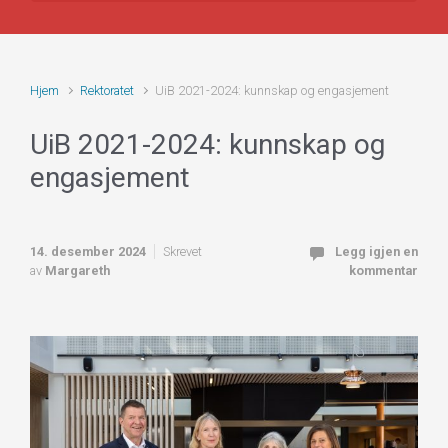
Hjem
Rektoratet
UiB 2021-2024: kunnskap og engasjement
UiB 2021-2024: kunnskap og
engasjement
14. desember 2024
Skrevet
Legg igjen en
av
Margareth
kommentar