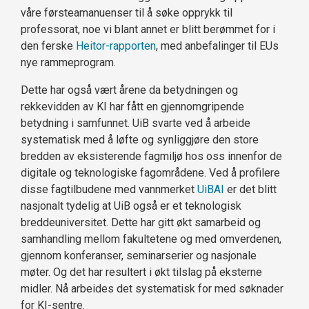
våre førsteamanuenser til å søke opprykk til
professorat, noe vi blant annet er blitt berømmet for i
den ferske
Heitor-rapporten
, med anbefalinger til EUs
nye rammeprogram.
Dette har også vært årene da betydningen og
rekkevidden av KI har fått en gjennomgripende
betydning i samfunnet. UiB svarte ved å arbeide
systematisk med å løfte og synliggjøre den store
bredden av eksisterende fagmiljø hos oss innenfor de
digitale og teknologiske fagområdene. Ved å profilere
disse fagtilbudene med vannmerket
UiBAI
er det blitt
nasjonalt tydelig at UiB også er et teknologisk
breddeuniversitet. Dette har gitt økt samarbeid og
samhandling mellom fakultetene og med omverdenen,
gjennom konferanser, seminarserier og nasjonale
møter. Og det har resultert i økt tilslag på eksterne
midler. Nå arbeides det systematisk for med søknader
for KI-sentre.