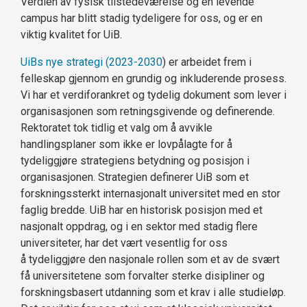
Verdien av fysisk tilstedeværelse og en levende
campus har blitt stadig tydeligere for oss, og er en
viktig kvalitet for UiB.
UiBs nye strategi (2023-2030
) er arbeidet frem i
felleskap gjennom en grundig og inkluderende prosess.
Vi har et verdiforankret og tydelig dokument som lever i
organisasjonen som retningsgivende og definerende.
Rektoratet tok tidlig et valg om å avvikle
handlingsplaner som ikke er lovpålagte for å
tydeliggjøre strategiens betydning og posisjon i
organisasjonen. Strategien definerer UiB som et
forskningssterkt internasjonalt universitet med en stor
faglig bredde. UiB har en historisk posisjon med et
nasjonalt oppdrag, og i en sektor med stadig flere
universiteter, har det vært vesentlig for oss
å tydeliggjøre den nasjonale rollen som et av de svært
få universitetene som forvalter sterke disipliner og
forskningsbasert utdanning som et krav i alle studieløp.