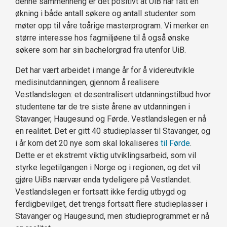
denne sammenheng er det positivt at UiB har fått en
økning i både antall søkere og antall studenter som
møter opp til våre toårige masterprogram. Vi merker en
større interesse hos fagmiljøene til å også ønske
søkere som har sin bachelorgrad fra utenfor UiB.
Det har vært arbeidet i mange år for å videreutvikle
medisinutdanningen, gjennom å realisere
Vestlandslegen: et desentralisert utdanningstilbud hvor
studentene tar de tre siste årene av utdanningen i
Stavanger, Haugesund og Førde. Vestlandslegen er nå
en realitet. Det er gitt 40 studieplasser til Stavanger, og
i år kom det 20 nye som skal lokaliseres
til Førde
.
Dette er et ekstremt viktig utviklingsarbeid, som vil
styrke legetilgangen i Norge og i regionen, og det vil
gjøre UiBs nærvær enda tydeligere på Vestlandet.
Vestlandslegen er fortsatt ikke ferdig utbygd og
ferdigbevilget, det trengs fortsatt flere studieplasser i
Stavanger og Haugesund, men studieprogrammet er nå