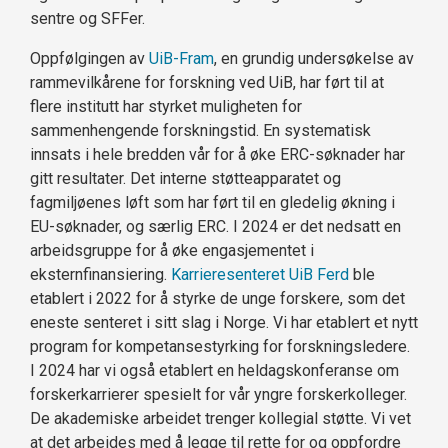
sentre og SFFer.
Oppfølgingen av
UiB-Fram
, en grundig undersøkelse av
rammevilkårene for forskning ved UiB, har ført til at
flere institutt har styrket muligheten for
sammenhengende forskningstid. En systematisk
innsats i hele bredden vår for å øke ERC-søknader har
gitt resultater. Det interne støtteapparatet og
fagmiljøenes løft som har ført til en gledelig økning i
EU-søknader, og særlig ERC. I 2024 er det nedsatt en
arbeidsgruppe for å øke engasjementet i
eksternfinansiering.
Karrieresenteret UiB Ferd
ble
etablert i 2022 for å styrke de unge forskere, som det
eneste senteret i sitt slag i Norge. Vi har etablert et nytt
program for kompetansestyrking for forskningsledere.
I 2024 har vi også etablert en heldagskonferanse om
forskerkarrierer spesielt for vår yngre forskerkolleger.
De akademiske arbeidet trenger kollegial støtte. Vi vet
at det arbeides med å legge til rette for og oppfordre