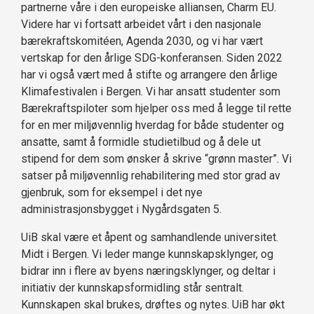
partnerne våre i den europeiske alliansen, Charm EU.
Videre har vi fortsatt arbeidet vårt i den nasjonale
bærekraftskomitéen, Agenda 2030, og vi har vært
vertskap for den årlige SDG-konferansen. Siden 2022
har vi også vært med å stifte og arrangere den årlige
Klimafestivalen i Bergen. Vi har ansatt studenter som
Bærekraftspiloter som hjelper oss med å legge til rette
for en mer miljøvennlig hverdag for både studenter og
ansatte, samt å formidle studietilbud og å dele ut
stipend for dem som ønsker å skrive “grønn master”. Vi
satser på miljøvennlig rehabilitering med stor grad av
gjenbruk, som for eksempel i det nye
administrasjonsbygget i Nygårdsgaten 5.
UiB skal være et åpent og samhandlende universitet.
Midt i Bergen. Vi leder mange kunnskapsklynger, og
bidrar inn i flere av byens næringsklynger, og deltar i
initiativ der kunnskapsformidling står sentralt.
Kunnskapen skal brukes, drøftes og nytes. UiB har økt