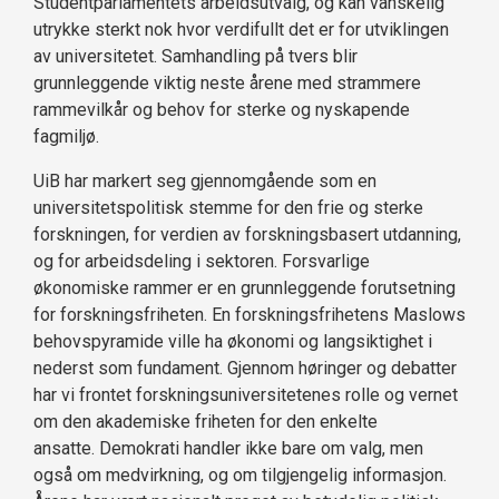
Studentparlamentets arbeidsutvalg, og kan vanskelig
utrykke sterkt nok hvor verdifullt det er for utviklingen
av universitetet. Samhandling på tvers blir
grunnleggende viktig neste årene med strammere
rammevilkår og behov for sterke og nyskapende
fagmiljø.
UiB har markert seg gjennomgående som en
universitetspolitisk stemme for den frie og sterke
forskningen, for verdien av forskningsbasert utdanning,
og for arbeidsdeling i sektoren. Forsvarlige
økonomiske rammer er en grunnleggende forutsetning
for forskningsfriheten. En forskningsfrihetens Maslows
behovspyramide ville ha økonomi og langsiktighet i
nederst som fundament. Gjennom høringer og debatter
har vi frontet forskningsuniversitetenes rolle og vernet
om den akademiske friheten for den enkelte
ansatte. Demokrati handler ikke bare om valg, men
også om medvirkning, og om tilgjengelig informasjon.