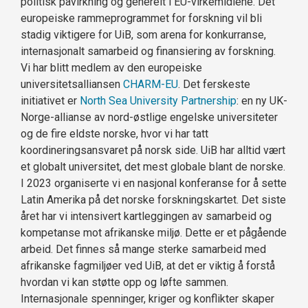
politisk påvirkning og generelt i EU-virkemidlene. Det
europeiske rammeprogrammet for forskning vil bli
stadig viktigere for UiB, som arena for konkurranse,
internasjonalt samarbeid og finansiering av forskning.
Vi har blitt medlem av den europeiske
universitetsalliansen
CHARM-EU
. Det ferskeste
initiativet er
North Sea University Partnership
: en ny UK-
Norge-allianse av nord-østlige engelske universiteter
og de fire eldste norske, hvor vi har tatt
koordineringsansvaret på norsk side. UiB har alltid vært
et globalt universitet, det mest globale blant de norske.
I 2023 organiserte vi en nasjonal konferanse for å sette
Latin Amerika på det norske forskningskartet. Det siste
året har vi intensivert kartleggingen av samarbeid og
kompetanse mot afrikanske miljø. Dette er et pågående
arbeid. Det finnes så mange sterke samarbeid med
afrikanske fagmiljøer ved UiB, at det er viktig å forstå
hvordan vi kan støtte opp og løfte sammen.
Internasjonale spenninger, kriger og konflikter skaper