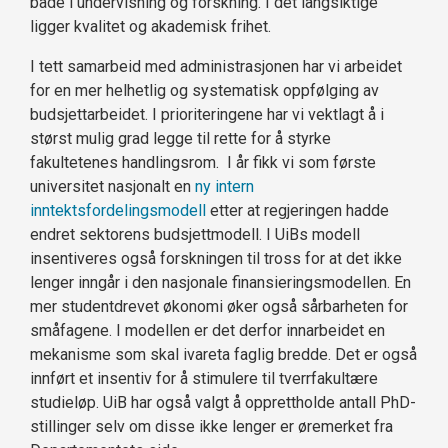
både i undervisning og forskning. I det langsiktige
ligger kvalitet og akademisk frihet.
I tett samarbeid med administrasjonen har vi arbeidet
for en mer helhetlig og systematisk oppfølging av
budsjettarbeidet. I prioriteringene har vi vektlagt å i
størst mulig grad legge til rette for å styrke
fakultetenes handlingsrom. I år fikk vi som første
universitet nasjonalt en
ny intern
inntektsfordelingsmodell
etter at regjeringen hadde
endret sektorens budsjettmodell. I UiBs modell
insentiveres også forskningen til tross for at det ikke
lenger inngår i den nasjonale finansieringsmodellen. En
mer studentdrevet økonomi øker også sårbarheten for
småfagene. I modellen er det derfor innarbeidet en
mekanisme som skal ivareta faglig bredde. Det er også
innført et insentiv for å stimulere til tverrfakultære
studieløp. UiB har også valgt å opprettholde antall PhD-
stillinger selv om disse ikke lenger er øremerket fra