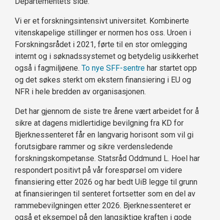
Departementets side.
Vi er et forskningsintensivt universitet. Kombinerte
vitenskapelige stillinger er normen hos oss. Uroen i
Forskningsrådet i 2021, førte til en stor omlegging
internt og i søknadssystemet og betydelig usikkerhet
også i fagmiljøene.
To nye SFF-sentre
har startet opp
og det søkes sterkt om ekstern finansiering i EU og
NFR i hele bredden av organisasjonen.
Det har gjennom de siste tre årene vært arbeidet for å
sikre at dagens midlertidige bevilgning fra KD for
Bjerknessenteret får en langvarig horisont som vil gi
forutsigbare rammer og sikre verdensledende
forskningskompetanse. Statsråd Oddmund L. Hoel har
respondert positivt på vår forespørsel om videre
finansiering etter 2026 og har bedt UiB legge til grunn
at finansieringen til senteret fortsetter som en del av
rammebevilgningen etter 2026. Bjerknessenteret er
også et eksempel på den langsiktige kraften i gode