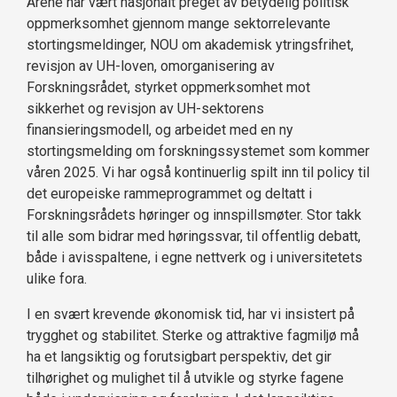
Årene har vært nasjonalt preget av betydelig politisk
oppmerksomhet gjennom mange sektorrelevante
stortingsmeldinger, NOU om akademisk ytringsfrihet,
revisjon av UH-loven, omorganisering av
Forskningsrådet, styrket oppmerksomhet mot
sikkerhet og revisjon av UH-sektorens
finansieringsmodell, og arbeidet med en ny
stortingsmelding om forskningssystemet som kommer
våren 2025. Vi har også kontinuerlig spilt inn til policy til
det europeiske rammeprogrammet og deltatt i
Forskningsrådets høringer og innspillsmøter. Stor takk
til alle som bidrar med høringssvar, til offentlig debatt,
både i avisspaltene, i egne nettverk og i universitetets
ulike fora.
I en svært krevende økonomisk tid, har vi insistert på
trygghet og stabilitet. Sterke og attraktive fagmiljø må
ha et langsiktig og forutsigbart perspektiv, det gir
tilhørighet og mulighet til å utvikle og styrke fagene