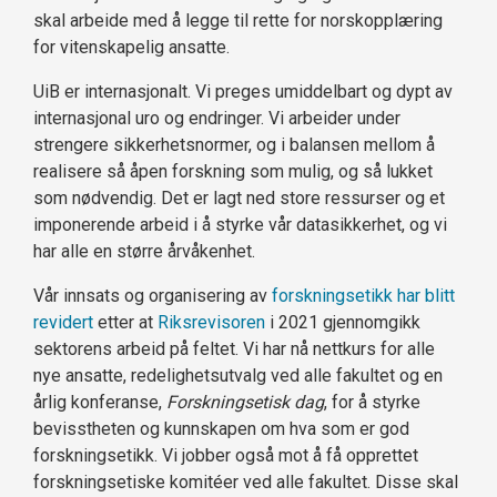
skal arbeide med å legge til rette for norskopplæring
for vitenskapelig ansatte.
UiB er internasjonalt. Vi preges umiddelbart og dypt av
internasjonal uro og endringer. Vi arbeider under
strengere sikkerhetsnormer, og i balansen mellom å
realisere så åpen forskning som mulig, og så lukket
som nødvendig. Det er lagt ned store ressurser og et
imponerende arbeid i å styrke vår datasikkerhet, og vi
har alle en større årvåkenhet.
Vår innsats og organisering av
forskningsetikk har blitt
revidert
etter at
Riksrevisoren
i 2021 gjennomgikk
sektorens arbeid på feltet. Vi har nå nettkurs for alle
nye ansatte, redelighetsutvalg ved alle fakultet og en
årlig konferanse,
Forskningsetisk dag
, for å styrke
bevisstheten og kunnskapen om hva som er god
forskningsetikk. Vi jobber også mot å få opprettet
forskningsetiske komitéer ved alle fakultet. Disse skal