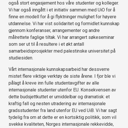
også stort engasjement hos våre studenter og kolleger.
Vi har også inngått i et initiativ sammen med UiO for å
finne en modell for å gi flyktninger mulighet for høyere
utdannelse. Vi har vist solidaritet og formidlet kunnskap
gjennom konferanser, arrangementer og andre
målrettete faglige tiltak. Vi har arrangert søkeseminar
som ser ut til å resultere i et økt antall
samarbeidsprosjekter med palestinske universitet på
studiesiden.
Vårt internasjonale kunnskapsarbeid har dessverre
mistet flere viktige verktøy de siste årene. I fjor ble vi
pålagt å kreve inn fulle studentavgifter av alle
internasjonale studenter utenfor EU. Konsekvensen av
dette budsjettkuttet er umiddelbar og dramatisk: et
kraftig fall og nesten utradering av internasjonale
gradsstudenter fra land utenfor EU ved UiB. Vi har sagt
tydelig fra om at dette er en kortsiktig politikk, som vil
svekke kvaliteten, Norges internasjonale rekkevidde,