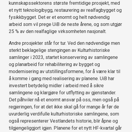
kunnskapssektorens største fremtidige prosjekt, med
et nytt teknologibygg, restaurering av realfagbygget og
fysikkbygget. Det er et enormt og helt nødvendig
arbeid som vil prege UiB de neste årene, og som utgjør
25 % av den realfaglige virksomheten nasjonalt.
Andre prosjekter står for tur. Ved den nødvendige men
sterkt beklagelige stengingen av Kulturhistoriske
samlinger i 2023, startet konservering av samlingene
og planarbeid for rehabilitering av bygget og
modernisering av utstillingsformene, for å være klar til
å komme i gang med realisering av planene. UiB har
investert betydelig midler i arbeid med å sikre
samlingene og klargjøre for utflytting av gjenstander.
Det påhviler nå et enormt ansvar på oss, men også på
regjeringen, for at det ikke skal gå for mange år før de
uvurderlig verdifulle kulturhistoriske samlingene, som
også representerer Vestlandets historie, blir åpne og
tilgjengeliggjort igjen. Planene for et nytt HF-kvartal går