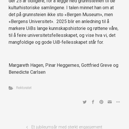
der 25 år tidligere, for å legge ned grunnsteinen til de
kulturhistoriske samlingene. I talen minnet han om at
det på grunnsteien ikke sto «Bergen Museum», men
«Bergens Universitet». 2025 blir en anledning til å
markere UiBs lange kunnskapshistorie og røttene våre,
til å feire universitetsfellesskapet, og vise hva vi, det
mangfoldige og gode UiB-fellesskapet står for.
Margareth Hagen, Pinar Heggernes, Gottfried Greve og
Benedicte Carlsen
Rektoratet
Et jubileumsår med sterkt engasjement