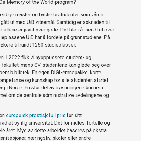
COs Memory of the World-program?
e ferdige master og bachelorstudenter som våren
gått ut med UiB vitnemål. Samtidig er søknaden til
tallene er jevnt over gode. Det ble i år sendt ut over
ieplassene UiB har å fordele på grunnstudiene. På
kere til rundt 1250 studieplasser.
en. I 2022 fikk vi nyoppussete student- og
ke fakultet, mens SV-studentene kan glede seg over
pent bibliotek. En egen DIGI-emnepakke, korte
kompetanse og kunnskap for alle studenter, startet
ag i Norge. En stor del av nyvinningene bunner i
mellom de sentrale administrative avdelingene og
 en
europeisk prestisjefull pris
for sitt
ad et synlig universitet. Det formidles, fortelle og
e året. Mye av dette arbeidet baseres på ekstra
nisasjoner, næringsliv, skoler eller andre