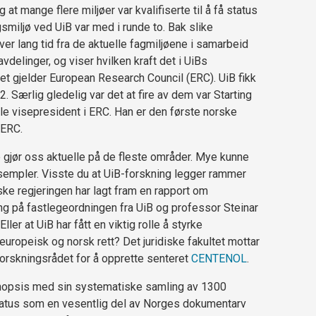
at mange flere miljøer var kvalifiserte til å få status
miljø ved UiB var med i runde to. Bak slike
ver lang tid fra de aktuelle fagmiljøene i samarbeid
avdelinger, og viser hvilken kraft det i UiBs
et gjelder European Research Council (ERC). UiB fikk
2. Særlig gledelig var det at fire av dem var Starting
le visepresident i ERC. Han er den første norske
 ERC.
e gjør oss aktuelle på de fleste områder. Mye kunne
sempler. Visste du at UiB-forskning legger rammer
iske regjeringen har lagt fram en rapport om
g på fastlegeordningen fra UiB og professor Steinar
ler at UiB har fått en viktig rolle å styrke
ropeisk og norsk rett? Det juridiske fakultet mottar
Forskningsrådet for å opprette senteret
CENTENOL
.
ynopsis med sin systematiske samling av 1300
 status som en vesentlig del av Norges dokumentarv