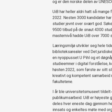
og er den norske delen av UNES
UiB har heller aldri hatt så mang
2022. Nesten 3000 kandidater har 
studier jevnt over svært god. Søker
9500 tilbud på de snaut 4300 stud
masternivå hadde UiB over 7000 sø
Læringsmiljø utvikler seg hele tid
biblioteksarealer ved Det juridis
en nyoppusset U Pihl og et døgnå
studieemner i digital forståelse, 
høsten 2022, som første av sitt sl
kreativt og kompetent samarbeid 
fakultetene.
I år ble universitetsmuseet tildelt
publikumsarbeid. UiB er høyeste gr
deles hver eneste dag gjennom hel
innsats og enkeltes møte med orga