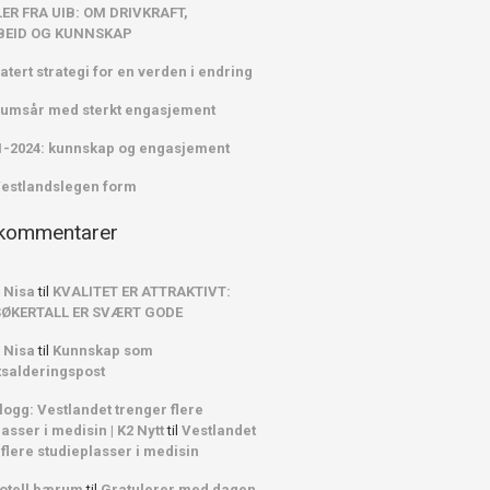
ER FRA UIB: OM DRIVKRAFT,
EID OG KUNNSKAP
atert strategi for en verden i endring
leumsår med sterkt engasjement
1-2024: kunnskap og engasjement
Vestlandslegen form
 kommentarer
 Nisa
til
KVALITET ER ATTRAKTIVT:
SØKERTALL ER SVÆRT GODE
 Nisa
til
Kunnskap som
tsalderingspost
logg: Vestlandet trenger flere
asser i medisin | K2 Nytt
til
Vestlandet
 flere studieplasser i medisin
otell bærum
til
Gratulerer med dagen,