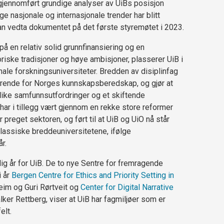
 gjennomført grundige analyser av UiBs posisjon
e nasjonale og internasjonale trender har blitt
kan vedta dokumentet på det første styremøtet i 2023.
å en relativ solid grunnfinansiering og en
riske tradisjoner og høye ambisjoner, plasserer UiB i
onale forskningsuniversiteter. Bredden av disiplinfag
ørende for Norges kunnskapsberedskap, og gjør at
like samfunnsutfordringer og et skiftende
ar i tillegg vært gjennom en rekke store reformer
preget sektoren, og ført til at UiB og UiO nå står
lassiske breddeuniversitetene, ifølge
r.
lig år for UiB. De to nye Sentre for fremragende
i år
Bergen Centre for Ethics and Priority Setting in
heim og Guri Rørtveit og
Center for Digital Narrative
lker Rettberg, viser at UiB har fagmiljøer som er
elt.