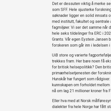
Det er dessuten viktig å merke seg 
som SFF. Hele sjusterke forsknings
søknader ligger en solid innsats o
med institutt, fakultet og sentrale 
fagmiljøer. Vi ser det samme når d
hele seks tildelinger fra ERC i 202
Grants. Vår egen Eystein Jansen b
forskeren som går inn i ledelsen i
UiB store og varierte fagportefølj
trekkes fram. Her bare noen få ek
for britisk helsepolitikk? Den brit
primærhelsetjenesten der forsknin
Hunskår har fungert som rådgiver. El
kunnskapen om forholdet mellom eu
nå om lag 21 millioner kroner fra 
Eller hva med at Norsk målføres
dialekter fra hele Norge har fått