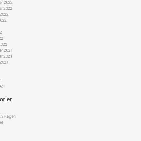
r 2022
r 2022
 2022
2022
22
22
2022
r 2021
r 2021
 2021
1
1
21
021
orier
th Hagen
et