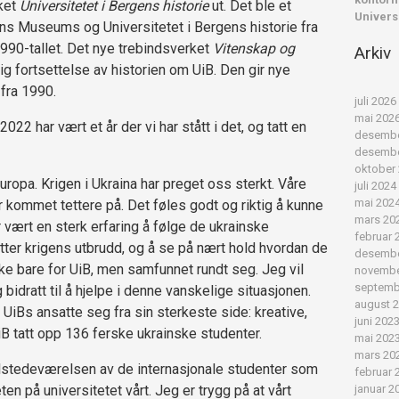
ket
Universitetet i Bergens historie
ut. Det ble et
Universi
s Museums og Universitetet i Bergens historie fra
990-tallet. Det nye trebindsverket
Vitenskap og
Arkiv
g fortsettelse av historien om UiB. Den gir nye
 fra 1990.
juli 2026
mai 202
22 har vært et år der vi har stått i det, og tatt en
desembe
desembe
oktober
uropa. Krigen i Ukraina har preget oss sterkt. Våre
juli 2024
mai 202
 kommet tettere på. Det føles godt og riktig å kunne
mars 20
ar vært en sterk erfaring å følge de ukrainske
februar 
er krigens utbrudd, og å se på nært hold hvordan de
desembe
kke bare for UiB, men samfunnet rundt seg. Jeg vil
novembe
septemb
 bidratt til å hjelpe i denne vanskelige situasjonen.
august 
UiBs ansatte seg fra sin sterkeste side: kreative,
juni 202
B tatt opp 136 ferske ukrainske studenter.
mai 202
mars 20
tilstedeværelsen av de internasjonale studenter som
februar 
eten på universitetet vårt. Jeg er trygg på at vårt
januar 2