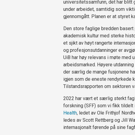
universitetssamfunn, det har blitt
under arbeidet, samtidig som viktig
gjennomgått. Planen er at styret 
Den store faglige bredden basert p
akademisk kultur med sterke histo
et sjikt av høyt rangerte internasj
og profesjonsutdanninger er avgj
UiB har høy relevans i møte med u
arbeidsmarked. Høyere utdanning h
der særlig de mange fusjonene har 
igjen som de eneste rendyrkede k
Tilstandsrapporten om sektoren vå
2022 har vært et særlig sterkt fag
forskning (SFF) som vi fikk tildelt 
Health
, ledet av Ole Frithjof Nord
ledes av Scott Rettberg og Jill Wa
internasjonalt førende på sine fagf