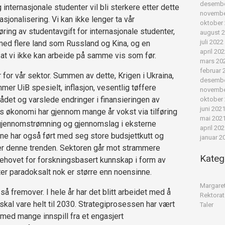
desembe
internasjonale studenter vil bli sterkere etter dette
novembe
asjonalisering. Vi kan ikke lenger ta vår
oktober
nføring av studentavgift for internasjonale studenter,
august 
juli 2022
ed flere land som Russland og Kina, og en
april 20
 at vi ikke kan arbeide på samme vis som før.
mars 20
februar 
for vår sektor. Summen av dette, Krigen i Ukraina,
desembe
r UiB spesielt, inflasjon, vesentlig tøffere
novembe
rådet og varslede endringer i finansieringen av
oktober
juni 202
Bs økonomi har gjennom mange år vokst via tilføring
mai 202
tgjennomstrømning og gjennomslag i eksterne
april 20
ene har også ført med seg store budsjettkutt og
januar 2
ker denne trenden. Sektoren går mot strammere
Kateg
ehovet for forskningsbasert kunnskap i form av
r paradoksalt nok er større enn noensinne.
Margare
å fremover. I hele år har det blitt arbeidet med å
Rektorat
skal vare helt til 2030. Strategiprosessen har vært
Taler
ed mange innspill fra et engasjert