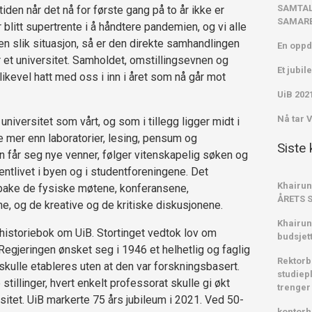
SAMTAL
tiden når det nå for første gang på to år ikke er
SAMARB
litt supertrente i å håndtere pandemien, og vi alle
 en slik situasjon, så er den direkte samhandlingen
En oppd
et universitet. Samholdet, omstillingsevnen og
Et jubi
ikevel hatt med oss i inn i året som nå går mot
UiB 202
Nå tar 
universitet som vårt, og som i tillegg ligger midt i
 mer enn laboratorier, lesing, pensum og
Siste
n får seg nye venner, følger vitenskapelig søken og
entlivet i byen og i studentforeningene. Det
Khairun
lbake de fysiske møtene, konferansene,
ÅRETS 
ne, og de kreative og de kritiske diskusjonene.
Khairun
 historiebok om UiB. Stortinget vedtok lov om
budsjet
 Regjeringen ønsket seg i 1946 et helhetlig og faglig
Rektorb
 skulle etableres uten at den var forskningsbasert.
studiepl
stillinger, hvert enkelt professorat skulle gi økt
trenger
itet. UiB markerte 75 års jubileum i 2021. Ved 50-
kontorh