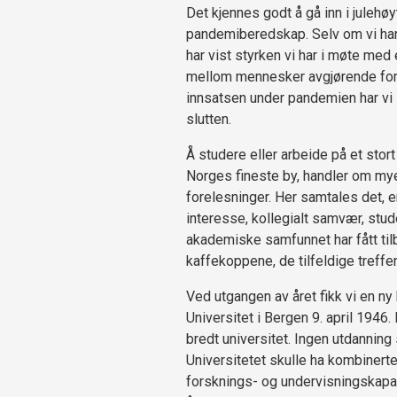
Det kjennes godt å gå inn i julehøy
pandemiberedskap. Selv om vi har b
har vist styrken vi har i møte med
mellom mennesker avgjørende for 
innsatsen under pandemien har vi l
slutten.
Å studere eller arbeide på et stort 
Norges fineste by, handler om mye
forelesninger. Her samtales det, e
interesse, kollegialt samvær, stud
akademiske samfunnet har fått ti
kaffekoppene, de tilfeldige treffe
Ved utgangen av året fikk vi en ny
Universitet i Bergen 9. april 1946.
bredt universitet. Ingen utdanning
Universitetet skulle ha kombinerte 
forsknings- og undervisningskapas