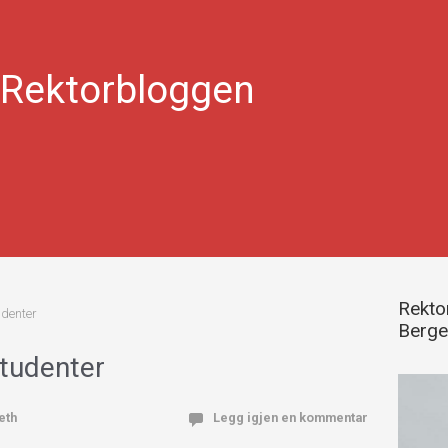
Rektorbloggen
Rektor
udenter
Berg
studenter
eth
Legg igjen en kommentar