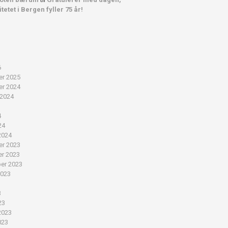
tetet i Bergen fyller 75 år!
6
r 2025
r 2024
 2024
4
24
2024
r 2023
r 2023
er 2023
2023
3
3
23
2023
023