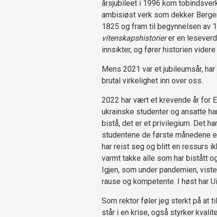
årsjubileet i 1996 kom tobindsver
ambisiøst verk som dekker Bergen
1825 og fram til begynnelsen av 1
vitenskapshistorier
er en leseverdi
innsikter, og fører historien videre
Mens 2021 var et jubileumsår, har 20
brutal virkelighet inn over oss.
2022 har vært et krevende år for E
ukrainske studenter og ansatte har
bistå, det er et privilegium. Det h
studentene de første månedene ett
har reist seg og blitt en ressurs i
varmt takke alle som har bistått og
Igjen, som under pandemien, viste 
rause og kompetente. I høst har Ui
Som rektor føler jeg sterkt på at 
står i en krise, også styrker kvalit