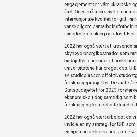
engasjement for våre ukrainske og 
året. Og vi må tenke nytt om intern
internasjonale kvalitet for gitt: in
vanskeligere samarbeidsforhold m
annerledes tenking og etos tilsier
2022 har også vært et krevende år 
skyhøye energikostnader som ramme
budsjetter, endringer i Forsknings
universitetene har preget oss. Ui
av studieplasser, effektivstuden
forskningsprosjekter. De siste år
Statsbudsjettet for 2023 forster
økonomiske tider, samtidig som b
forskning og kompetente kandidate
2022 har også vært arbeidet da vi s
utvikle en ny strategi for UIB som 
en åpen og inkluderende prosess m