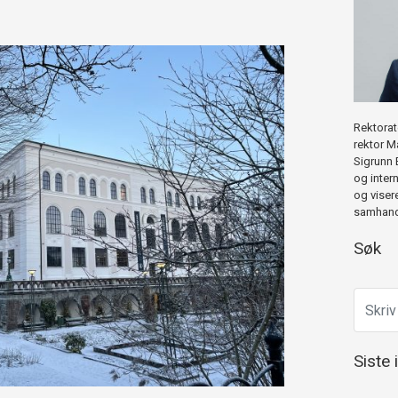
Rektorat
rektor M
Sigrunn 
og inter
og viser
samhandl
Søk
Siste 